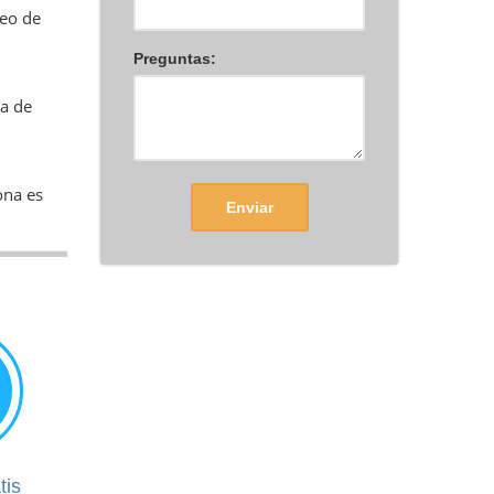
seo de
Preguntas:
ta de
ona es
Enviar
tis