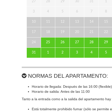
27
28
29
30
31
1
3
4
5
6
7
8
10
11
12
13
14
15
17
18
19
20
21
22
24
25
26
27
28
29
31
1
2
3
4
5
NORMAS DEL APARTAMENTO:
Horario de llegada: Después de las 16:00 (flexible)
Horario de salida: Antes de las 11:00
Tanto a la entrada como a la salida del apartamento hay p
Está totalmente prohibido fumar (sólo se permite e