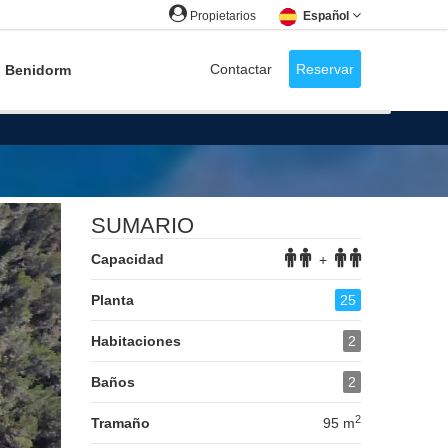
Propietarios
Español
Contactar
Reservar
Benidorm
Adelante
SUMARIO
Capacidad
+
Planta
25
Habitaciones
2
Baños
2
2
Tramaño
95 m