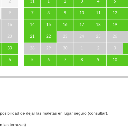
2
31
1
2
3
4
5
9
7
8
9
10
11
12
16
14
15
16
17
18
19
23
21
22
23
24
25
26
30
28
29
30
1
2
3
6
5
6
7
8
9
10
osibilidad de dejar las maletas en lugar seguro (consultar).
n las terrazas).