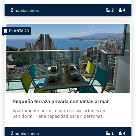
2
2
4
habitaciones
PLANTA 23
Pequeña terraza privada con vistas al mar
Apartamento perfecto para tus vacaciones en
Benidorm. Tiene capacidad para 4 personas.
2
1
4
habitaciones