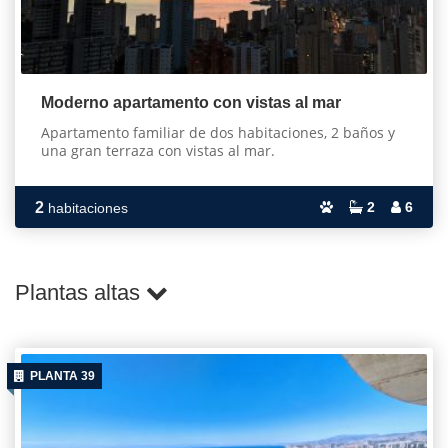
Moderno apartamento con vistas al mar
Apartamento familiar de dos habitaciones, 2 baños y
una gran terraza con vistas al mar.
2
2
6
habitaciones
Plantas altas
PLANTA 39