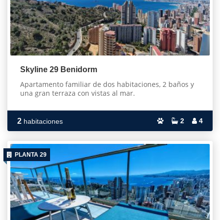
Skyline 29 Benidorm
Apartamento familiar de dos habitaciones, 2 baños y
una gran terraza con vistas al mar.
2
2
4
habitaciones
PLANTA 29