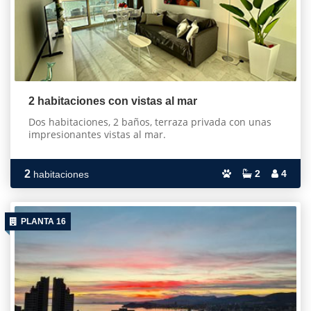
2 habitaciones con vistas al mar
Dos habitaciones, 2 baños, terraza privada con unas
impresionantes vistas al mar.
2
2
4
habitaciones
PLANTA 16